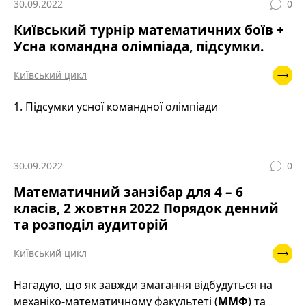
30.09.2022
0
Київський турнір математичних боїв +
Усна командна олімпіада, підсумки.
Київський цикл
1. Підсумки усної командної олімпіади
30.09.2022
0
Математичний занзібар для 4 – 6
класів, 2 жовтня 2022 Порядок денний
та розподіл аудиторій
Київський цикл
Нагадую, що як завжди змагання відбудуться на
механіко-математичному факультеті (
ММФ
) та