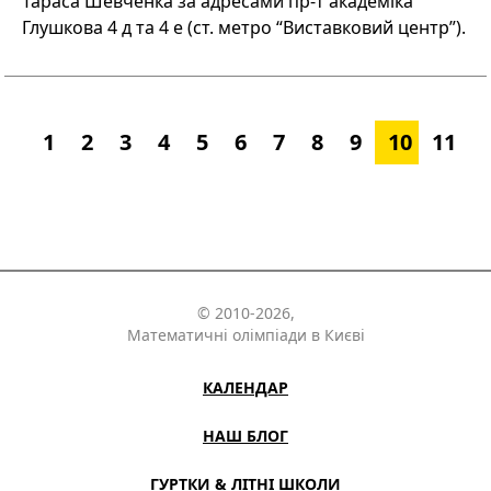
Тараса Шевченка за адресами пр-т академіка
Глушкова 4 д та 4 е (ст. метро “Виставковий центр”).
1
2
3
4
5
6
7
8
9
10
11
© 2010-2026,
Математичні олімпіади в Києві
КАЛЕНДАР
НАШ БЛОГ
ГУРТКИ & ЛІТНІ ШКОЛИ