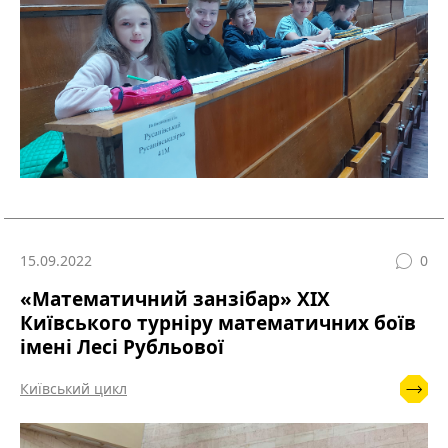
15.09.2022
0
«Математичний занзібар» XІХ
Київського турніру математичних боїв
імені Лесі Рубльової
Київський цикл