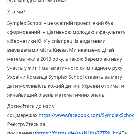
>Олімпіадна математика
Хто ми?
Symplex School – це освітній проект, який був
сформований ініціативною молоддю з факультету
кібернетики КНУ у співпраці із видатними
викладачами міста Києва. Ми навчаємо дітей
математики з 2019 року, а також беремо активну
участь у житті математичного олімпіадного руху
України.Команда Symplex School ставить за мету
дати можливість кожній дитині України отримати
якнайвищий рівень математичних знань
Доєнуйтесь до нас у
соц.мережах
https://www.facebook.com/SymplexSchoo
Реєструйтесь за
посиланням
https://forms.gle/sysN1iba7ZTRJHhdA
Та