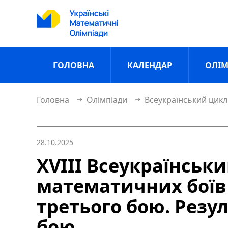
ГОЛОВНА
КАЛЕНДАР
ОЛІМ
Головна
Олімпіади
Всеукраїнський цикл
28.10.2025
ХVІІI Всеукраїнськи
математичних боїв
третього бою. Резу
бою