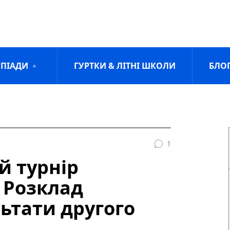
ПІАДИ
ГУРТКИ & ЛІТНІ ШКОЛИ
БЛО
1
й турнір
 Розклад
льтати другого