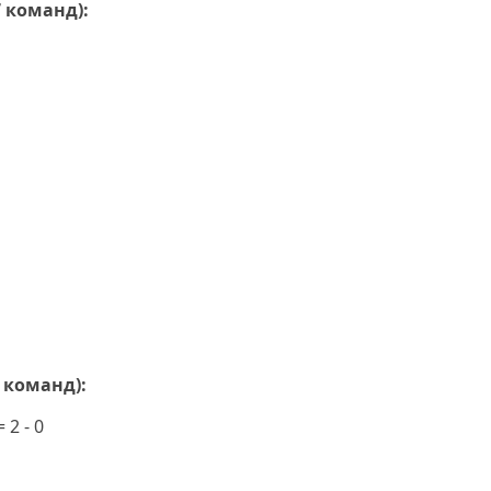
7 команд):
8 команд):
2 - 0