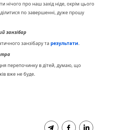
 нічого про наш захід ніде, окрім цього
 ділитися по завершенні, дуже прошу
й занзібар
тичного занзібару та
результати
.
автра
вдня перепочинку в дітей, думаю, що
ків вже не буде.