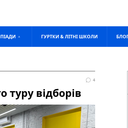
ПІАДИ
ГУРТКИ & ЛІТНІ ШКОЛИ
БЛО
4
го туру відборів