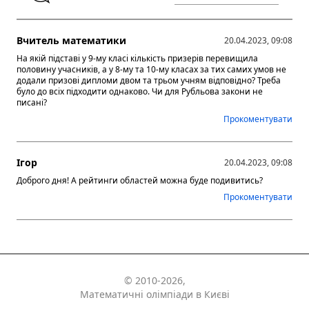
Вчитель математики
20.04.2023, 09:08
На якій підставі у 9-му класі кількість призерів перевищила
половину учасників, а у 8-му та 10-му класах за тих самих умов не
додали призові дипломи двом та трьом учням відповідно? Треба
було до всіх підходити однаково. Чи для Рубльова закони не
писані?
Прокоментувати
Ігор
20.04.2023, 09:08
Доброго дня! А рейтинги областей можна буде подивитись?
Прокоментувати
© 2010-2026,
Математичні олімпіади в Києві