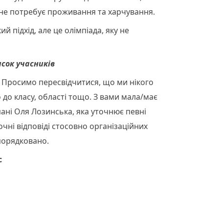
о не потребує проживання та харчування.
 підхід, але це олімпіада, яку не
сок учасників
 Просимо пересвідчитися, що ми нікого
 до класу, області тощо. З вами мала/має
пані Оля Лозинська, яка уточнює певні
чні відповіді стосовно організаційних
порядковано.
с