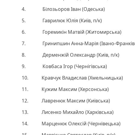
4. Білозьоров Іван (Одеська)
5. Гаврилюк Юлія (Київ, п/к)
6. Горемикін Матвій (Житомирська)
7. Гринипшин Анна-Марія (Івано-Франків
8. Дерменжій Олександр (Київ, п/к)
9. Ковбаса Ігор (Чернігівська)
10. Кравчук Владислав (Хмельницька)
11. Кужим Максим (Херсонська)
12. Лавренюк Максим (Київська)
13. Лисенко Михайло (Харківська)
14. Марценюк Олексій (Чернівецька)
15. Матвієнко Святослав (Київ, п/к)