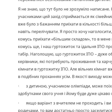
Я не знаю, що тут було не зрозуміло написане.
учасниками цей захід сприймається як сімейни
вже було з бажанням приїхати в кількості більше
навіть перелічувати. Я просто хочу наголосити,
комусь приїхати «більшим складом», то в мене
комусь ще, і наш гуртожиток та їдальня ІПО пр
табір. Наголошую, що гуртожиток ІПО – дуже об
керівники, які потребують проживання та харчу
кімнати в гуртожитку ІПО. Але вільних кімнат 
в подібних проханнях усім. В якості виходу мож
· з дитиною, учасником олімпіади, може поїх
здобутками свого учня і йому буде дуже цікаво
· якщо варіант з вчителем не проходить і ви 
родичами, то вам достатньо просто заселитися 