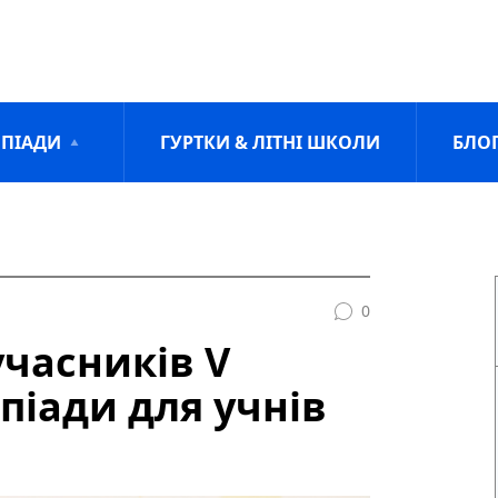
ПІАДИ
ГУРТКИ & ЛІТНІ ШКОЛИ
БЛО
0
часників V
піади для учнів