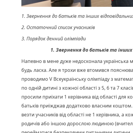
1. Звернення до батьків та інших відповідальних
2. Остаточний список учасників
3. Порядок денний олімпіади
1. Звернення до батьків та інших 
Напевно в мене дуже недосконала українська м
будь ласка. Але я трохи вже втомився пояснюв
проводимо V Всеукраїнську олімпіаду з математ
по одній дитині з кожної області з 5, 6 та 7 кла
просили приїхати 1 керівника від області для к
батьків приїжджав додатково власним коштом. 
везти учасників від області не 1 керівника, а 
родичів або іншою дорослою людиною (вчитель
перейматися безпековими питаннями дитини.