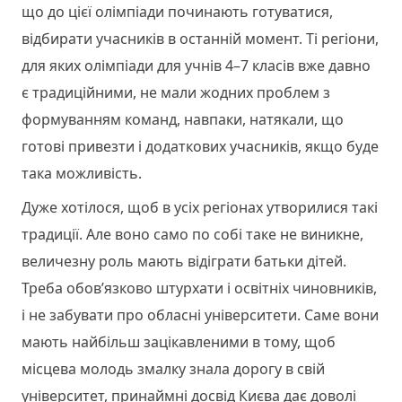
що до цієї олімпіади починають готуватися,
відбирати учасників в останній момент. Ті регіони,
для яких олімпіади для учнів 4–7 класів вже давно
є традиційними, не мали жодних проблем з
формуванням команд, навпаки, натякали, що
готові привезти і додаткових учасників, якщо буде
така можливість.
Дуже хотілося, щоб в усіх регіонах утворилися такі
традиції. Але воно само по собі таке не виникне,
величезну роль мають відіграти батьки дітей.
Треба обов’язково штурхати і освітніх чиновників,
і не забувати про обласні університети. Саме вони
мають найбільш зацікавленими в тому, щоб
місцева молодь змалку знала дорогу в свій
університет, принаймні досвід Києва дає доволі