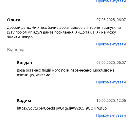
Прокоментувати
Ольга
07.05.2025, 06:07
Добрий день. Чи хтось бачив або знайшов в інтернеті випуск на
ISTV про олімпіаду?) Дайте посилання, якщо так. Ніяк не можу
знайти. Дякую.
Прокоментувати
Відповіді:
Богдан
07.05.2025, 06:07
Із-за останніх подій його поки перенесено, можливо на
п'ятницю, чекаємо...
Прокоментувати
Вадим
10.05.2025, 12:06
https://youtu.be/CcecbFpVQ1g?si=WVz65_9GOTFV2f8o
Прокоментувати