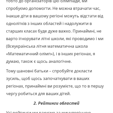
тобто до організаторів цієї олімпіади, ми
спробуємо допомогти. Не можна втрачати час,
інакше діти в вашому регіоні можуть відстати від
однолітків з інших областей і надолужити в
старших класах буде дуже важко. Принаймні, не
варто ігнорувати літні школи, які проводимо і ми
(Всеукраїнська літня математична школа
«Математичний олімп»), і в інших регіонах, я
думаю, також є щось аналогічне.
Тому шановні батьки – спробуйте докласти
зусиль, щоб щось започаткувати в ваших
регіонах, принаймні ви розумієте, що то в першу
чергу робиться для ваших дітей.
2. Рейтинги областей
Усі рейтинги ми рахуємо за минулорічною