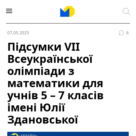
07.05.2025
6
Підсумки VII
Всеукраїнської
олімпіади з
математики для
учнів 5 – 7 класів
імені Юлії
Здановської