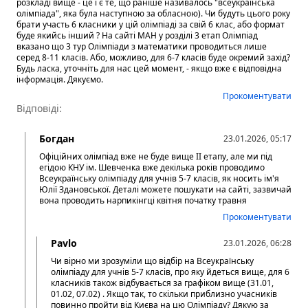
розкладі вище - це і є те, що раніше називалось "всеукраїнська
олімпіада", яка була наступною за обласною). Чи будуть цього року
брати участь 6 класники у цій олімпіаді за свій 6 клас, або формат
буде якийсь інший ? На сайті МАН у розділі 3 етап Олімпіад
вказано що 3 тур Олімпіади з математики проводиться лише
серед 8-11 класів. Або, можливо, для 6-7 класів буде окремий захід?
Будь ласка, уточніть для нас цей момент, - якщо вже є відповідна
інформація. Дякуємо.
Прокоментувати
Відповіді:
Богдан
23.01.2026, 05:17
Офіційних олімпіад вже не буде вище ІІ етапу, але ми під
егідою КНУ ім. Шевченка вже декілька років проводимо
Всеукраїнську олімпіаду для учнів 5-7 класів, як носить ім'я
Юлії Здановської. Деталі можете пошукати на сайті, зазвичай
вона проводить нарпикінгці квітня початку травня
Прокоментувати
Pavlo
23.01.2026, 06:28
Чи вірно ми зрозуміли що відбір на Всеукраїнську
олімпіаду для учнів 5-7 класів, про яку йдеться вище, для 6
класників також відбувається за графіком вище (31.01,
01.02, 07.02) . Якщо так, то скільки приблизно учасників
повинно пройти від Києва на цю Олімпіаду? Дякую за