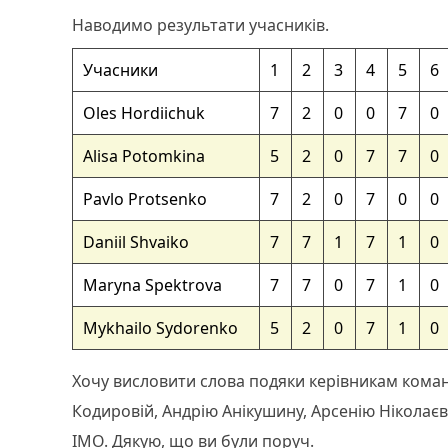
Наводимо результати учасників.
Учасники
1
2
3
4
5
6
Oles Hordiichuk
7
2
0
0
7
0
Alisa Potomkina
5
2
0
7
7
0
Pavlo Protsenko
7
2
0
7
0
0
Daniil Shvaiko
7
7
1
7
1
0
Maryna Spektrova
7
7
0
7
1
0
Mykhailo Sydorenko
5
2
0
7
1
0
Хочу висловити слова подяки керівникам коман
Кодировій, Андрію Анікушину, Арсенію Ніколаєві
ІМО. Дякую, що ви були поруч.