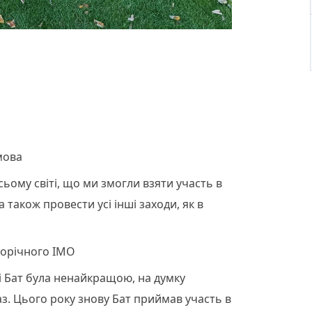
мова
сьому світі, що ми змогли взяти участь в
 також провести усі інші заходи, як в
горічного ІМО
ті Бат була ненайкращою, на думку
аз. Цього року знову Бат приймав участь в