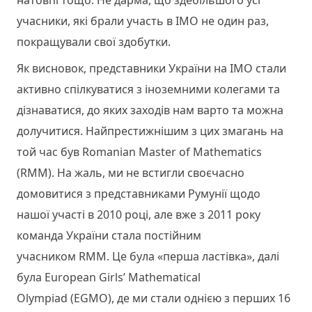
натовпі тощо. Не дарма, що здебільшого усі
учасники, які брали участь в ІМО не один раз,
покращували свої здобутки.
Як висновок, представники України на ІМО стали
активно спілкуватися з іноземними колегами та
дізнаватися, до яких заходів нам варто та можна
долучитися. Найпрестижнішим з цих змагань на
той час був Romanian Master of Mathematics
(RMM). На жаль, ми не встигли своєчасно
домовитися з представниками Румунії щодо
нашої участі в 2010 році, але вже з 2011 року
команда України стала постійним
учасником RMM. Це була «перша ластівка», далі
була European Girls’ Mathematical
Olympiad (EGMO), де ми стали однією з перших 16