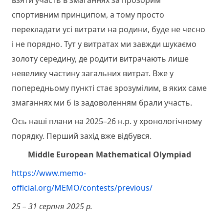
взяти участь в змаганнях за прозорим
спортивним принципом, а тому просто
перекладати усі витрати на родини, буде не чесно
і не порядно. Тут у витратах ми завжди шукаємо
золоту середину, де родити витрачають лише
невелику частину загальних витрат. Вже у
попередньому пункті стає зрозумілим, в яких саме
змаганнях ми б із задоволенням брали участь.
Ось наші плани на 2025–26 н.р. у хронологічному
порядку. Перший захід вже відбувся.
Middle
European
Mathematical
Olympiad
https://www.memo-
official.org/MEMO/contests/previous/
25 – 31 серпня 2025 р.