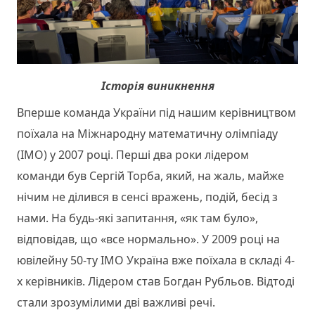
Історія виникнення
Вперше команда України під нашим керівництвом
поїхала на Міжнародну математичну олімпіаду
(ІМО) у 2007 році. Перші два роки лідером
команди був Сергій Торба, який, на жаль, майже
нічим не ділився в сенсі вражень, подій, бесід з
нами. На будь-які запитання, «як там було»,
відповідав, що «все нормально». У 2009 році на
ювілейну 50-ту ІМО Україна вже поїхала в складі 4-
х керівників. Лідером став Богдан Рубльов. Відтоді
стали зрозумілими дві важливі речі.