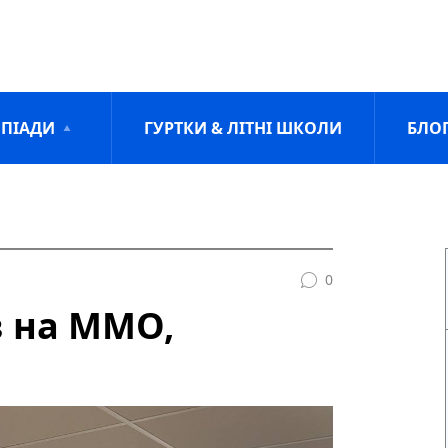
ПІАДИ
ГУРТКИ & ЛІТНІ ШКОЛИ
БЛО
0
в на ММО,