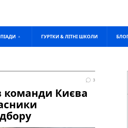
ПІАДИ
ГУРТКИ & ЛІТНІ ШКОЛИ
БЛО
3
в команди Києва
часники
ідбору