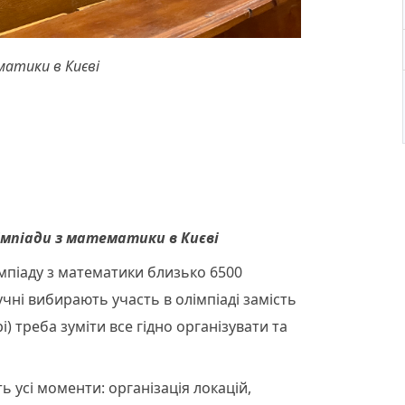
ематики в Києві
лімпіади з математики в Києві
мпіаду з математики близько 6500
учні вибирають участь в олімпіаді замість
і) треба зуміти все гідно організувати та
ь усі моменти: організація локацій,