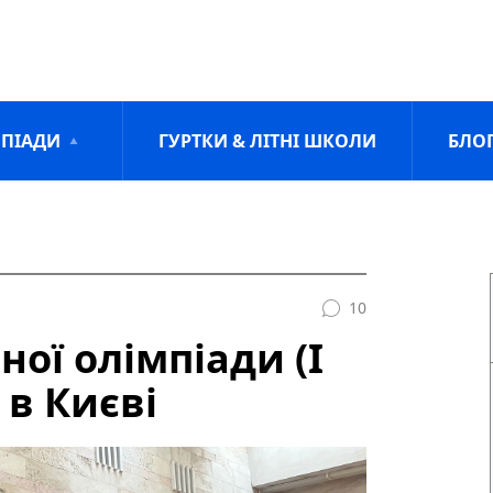
ПІАДИ
ГУРТКИ & ЛІТНІ ШКОЛИ
БЛО
10
ої олімпіади (І
 в Києві