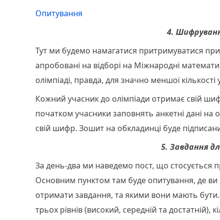
Опитування
4. Шифруван
Тут ми будемо намагатися притримуватися прин
апробовані на відборі на Міжнародні математич
олімпіаді, правда, для значно меншої кількості 
Кожний учасник до олімпіади отримає свій шифр.
початком учасники заповнять анкетні дані на о
свій шифр. Зошит на обкладинці буде підпис
5. Завдання дл
За день-два ми наведемо пост, що стосується п
Основним пунктом там буде опитування, де ви н
отримати завдання, та якими вони мають бути. 
трьох рівнів (високий, середній та достатній), к