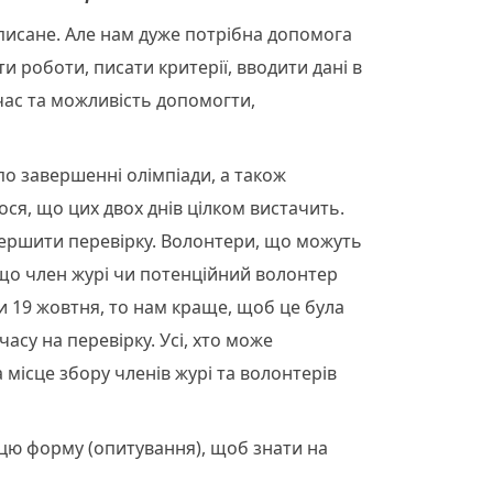
дписане. Але нам дуже потрібна допомога
и роботи, писати критерії, вводити дані в
час та можливість допомогти,
по завершенні олімпіади, а також
ося, що цих двох днів цілком вистачить.
авершити перевірку. Волонтери, що можуть
кщо член журі чи потенційний волонтер
и 19 жовтня, то нам краще, щоб це була
часу на перевірку. Усі, хто може
а місце збору членів журі та волонтерів
цю форму (опитування), щоб знати на