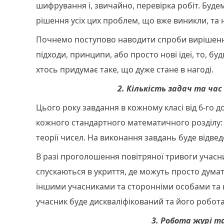
шифрування і, звичайно, перевірка робіт. Буд
рішення усіх цих проблем, що вже виникли, та
Почнемо поступово наводити спроби вирішенн
підходи, принципи, або просто нові ідеї, то, бу
хтось придумає таке, що дуже стане в нагоді.
2. Кількість задач та час
Цього року завдання в кожному класі від 6-го до 
кожного стандартного математичного розділу: 
теорії чисел. На виконання завдань буде відвед
В разі проголошення повітряної тривоги учасн
спускаються в укриття, де можуть просто думат
іншими учасниками та сторонніми особами та в
учасник буде дискваліфікований та його робот
3. Робота журі т