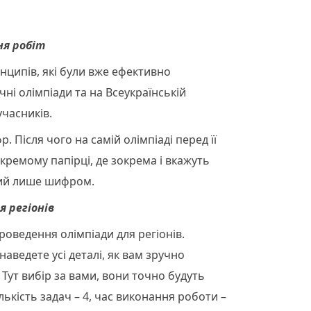
ня робіт
ципів, які були вже ефективно
ні олімпіади та на Всеукраїнській
учасників.
 Після чого на самій олімпіаді перед її
кремому папірці, де зокрема і вкажуть
аний лише шифром.
я регіонів
роведення олімпіади для регіонів.
аведете усі деталі, як вам зручно
Тут вибір за вами, вони точно будуть
ількість задач – 4, час виконання роботи –