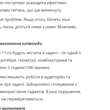
емо поступово знаходити ефективні
 нових питань, що ще виникнуть.
я проблем. Якщо хтось бачить інші
дь ласка, діліться ними з нами. Можливо,
 виконання олімпіади
11-го будуть містити 4 задачі – по одній з
алгебри, геометрії, комбінаторики та
ено 3 години (180 хвилин).
ики лишають роботи в аудиторіях та
и про задачі. Заборонено спілкування з
икористання гаджетів. В разі порушення,
а не перевірятиметься.
а волонтерів