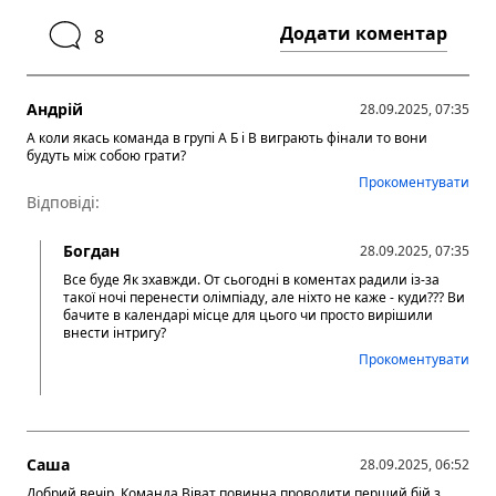
Додати коментар
8
Андрій
28.09.2025, 07:35
А коли якась команда в групі А Б і В виграють фінали то вони
будуть між собою грати?
Прокоментувати
Відповіді:
Богдан
28.09.2025, 07:35
Все буде Як зхавжди. От сьогодні в коментах радили із-за
такої ночі перенести олімпіаду, але ніхто не каже - куди??? Ви
бачите в календарі місце для цього чи просто вирішили
внести інтригу?
Прокоментувати
Саша
28.09.2025, 06:52
Добрий вечір. Команда Віват повинна проводити перший бій з