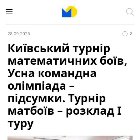
28.09.2025
8
Київський турнір
математичних боїв,
Усна командна
олімпіада –
підсумки. Турнір
матбоїв – розклад І
туру