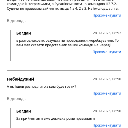
командою Інтегральчики, а Русанівські коти - з командою НЗ 7.2.
Судячи по правилам зайнятих місць 1 з 4, 2 з 3. Наймолодша ліга.
Прокоментувати
Відповіді:
Богдан
28.09.2025, 06:52
в разі однакових результатів проводилося жеребкування. То
вам мав сказати представник вашої команди на нараді
Прокоментувати
Небайдужий
28.09.2025, 06:50
А як йшов розподіл хто з ким буде грати?
Прокоментувати
Відповіді:
Богдан
28.09.2025, 06:50
За прийнятими вже декілька років правилами
Прокоментувати