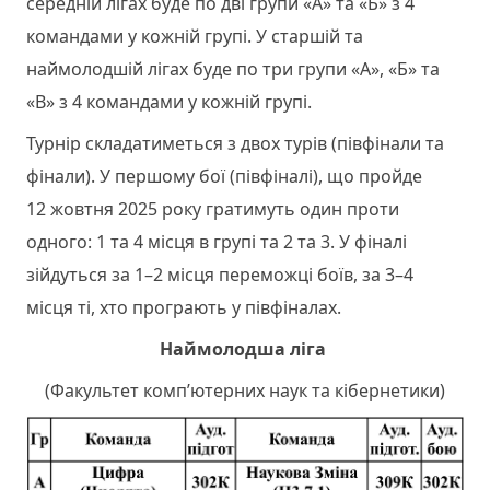
середній лігах буде по дві групи «А» та «Б» з 4
командами у кожній групі. У старшій та
наймолодшій лігах буде по три групи «А», «Б» та
«В» з 4 командами у кожній групі.
Турнір складатиметься з двох турів (півфінали та
фінали). У першому бої (півфіналі), що пройде
12 жовтня 2025 року гратимуть один проти
одного: 1 та 4 місця в групі та 2 та 3. У фіналі
зійдуться за 1–2 місця переможці боїв, за 3–4
місця ті, хто програють у півфіналах.
Наймолодша ліга
(Факультет комп’ютерних наук та кібернетики)