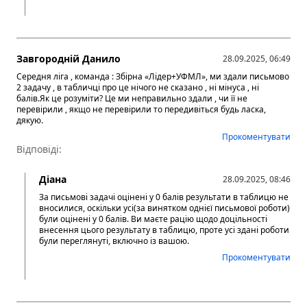
Завгородній Данило
28.09.2025, 06:49
Середня ліга , команда : Збірна «Лідер+УФМЛ», ми здали письмово
2 задачу , в табличці про це нічого не сказано , ні мінуса , ні
балів.Як це розуміти? Це ми неправильно здали , чи її не
перевірили , якщо не перевірили то передивіться будь ласка,
дякую.
Прокоментувати
Відповіді:
Діана
28.09.2025, 08:46
За письмові задачі оцінені у 0 балів результати в таблицю не
вносилися, оскільки усі(за винятком однієї письмової роботи)
були оцінені у 0 балів. Ви маєте рацію щодо доцільності
внесення цього результату в таблицю, проте усі здані роботи
були переглянуті, включно із вашою.
Прокоментувати