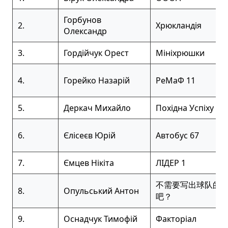
Горбунов
2.
Хрюкландія
Олександр
3.
Гордійчук Орест
Мініхрюшки
4.
Горейко Назарій
РеМаФ 11
5.
Деркач Михайло
Похідна Успіху
6.
Єлісеєв Юрій
Автобус 67
7.
Ємцев Нікіта
ЛІДЕР 1
不需要写出球队的
8.
Опульський Антон
吧？
9.
Оснадчук Тимофій
Факторіал