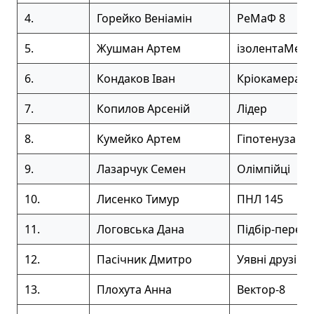
4.
Горейко Веніамін
РеМаФ 8
5.
Жушман Артем
ізолентаМебі
6.
Кондаков Іван
Кріокамера
7.
Копилов Арсеній
Лідер
8.
Кумейко Артем
Гіпотенуза
9.
Лазарчук Семен
Олімпійці
10.
Лисенко Тимур
ПНЛ 145
11.
Логовська Дана
Підбір-перебі
12.
Пасічник Дмитро
Уявні друзі
13.
Плохута Анна
Вектор-8