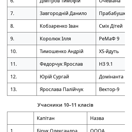
6.
Дімітров Тимофій
Очевіана
7.
Завгородній Данило
Прабабушка 
8.
Кобзаренко Іван
Сміх Дітей
9.
Королюк Ілля
РеМаФ 9
10.
Тимошенко Андрій
XS-йдуть
11.
Федорчук Ярослав
НЗ 9.1
12.
Юрій Сургай
Домінанта
13.
Ярослава Палійчук
Вектор-9
Учасники 10–11 класів
Капітан
Назва
1.
Бірук Олександра
ОООА