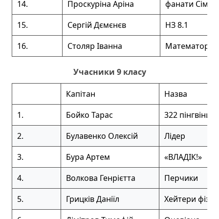
14.
Проскуріна Аріна
фанати Сімсо
15.
Сергій Дємєнєв
НЗ 8.1
16.
Столяр Іванна
Математорул
Учасники 9 класу
Капітан
Назва
1.
Бойко Тарас
322 пінгвіни
2.
Булавенко Олексій
Лідер
3.
Бура Артем
«ВЛАДІК!»
4.
Волкова Генрієтта
Перчики
5.
Грицків Даніїл
Хейтери фізи