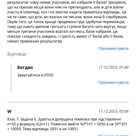
результатів: чому немає учасників, які набрали 0 балів? Зрозуміло,
що на призові місця вони ніяк не претендують, але ж діти взяли
участь в олімпіаді, хоч і не змогли надати правильну відповідь. Це
не те саме, що діти, які взагалі не писали, вони хоча б спробували.
Окрім того, це також краще продемонструє здобутки переможців,
тому що навіть диплом третього ступеня багато чого вартує, якщо
менше третини учасників взагалі хоч якісь бали набрали. Це
показує складність завдань і строгість вимог (7 балів або 0 балів,
ніяких проміжних результатів)
Прокоментувати
Відповіді:
Богдан
17.12.2023, 01:40
Звертайтеся в ІППО
Прокоментувати
W
11.12.2023, 05:06
Клас 7. Задача 6. Здається допущена помилка при підставлянні
n=50 у формулу n(2n+1). Повинно вийти 50*101 = 5050 а не 50*201
= 10050. Тому відповідь 5051 а не 10051.