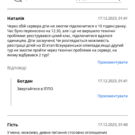
Наталія
17.12.2023, 01:41
Через збій сервера діти не змогли підключитися о 10 годині ранку.
Час було перенесено на 12.30, але і це не вирішило технічні
проблеми: реєструвався цілий клас, підключитися вдалося
одиницям. Діти засмучені( Чи розглядається можливість
реєстрації дітей на III етап Всеукраїнської олімпіади,якщо другий
тур не змогли пройти через технічні проблеми на сервері, на
якому відбувався 2 тур?
Прокоментувати
Відповіді:
Богдан
17.12.2023, 01:41
Звертайтеся в ІППО
Прокоментувати
Гість
17.12.2023, 01:40
У мене, можливо, дивне питання стосовно оголошених