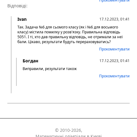
Прокоментувати
Відповіді:
Ivan
17.12.2023, 01:41
Так. Задача №6 для сьомого класу (як і №6 для восьмого
класу) містила помилку у розв'язку. Правильна відповідь
5051. І ті, хто дав правильну відповідь, не отримали за неї
бали. Цікаво, результати будуть перераховуватись?
Прокоментувати
Богдан
17.12.2023, 01:41
Виправили, результати також
Прокоментувати
© 2010-2026,
Математичні олімпіади в Києві