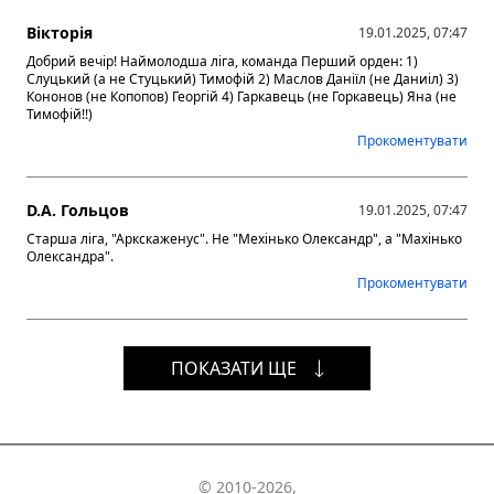
Вікторія
19.01.2025, 07:47
Добрий вечір! Наймолодша ліга, команда Перший орден: 1)
Слуцький (а не Стуцький) Тимофій 2) Маслов Даніїл (не Даниіл) 3)
Кононов (не Копопов) Георгій 4) Гаркавець (не Горкавець) Яна (не
Тимофій!!)
Прокоментувати
D.A. Гольцов
19.01.2025, 07:47
Старша ліга, "Аркскаженус". Не "Мехінько Олександр", а "Махінько
Олександра".
Прокоментувати
ПОКАЗАТИ ЩЕ
© 2010-2026,