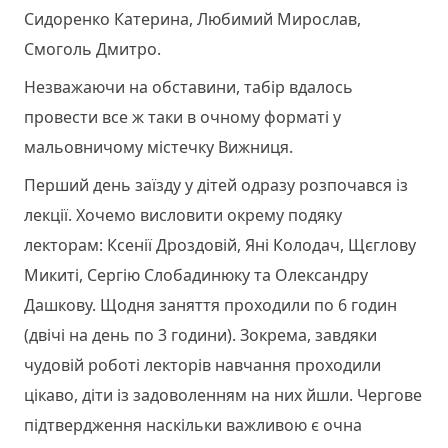
Сидоренко Катерина, Любимий Мирослав,
Смоголь Дмитро.
Незважаючи на обставини, табір вдалось
провести все ж таки в очному форматі у
мальовничому містечку Вижниця.
Перший день заїзду у дітей одразу розпочався із
лекції. Хочемо висловити окрему подяку
лекторам: Ксенії Дроздовій, Яні Колодач, Щєглову
Микиті, Сергію Слобадинюку та Олександру
Дашкову. Щодня заняття проходили по 6 годин
(двічі на день по 3 години). Зокрема, завдяки
чудовій роботі лекторів навчання проходили
цікаво, діти із задоволенням на них йшли. Чергове
підтвердження наскільки важливою є очна