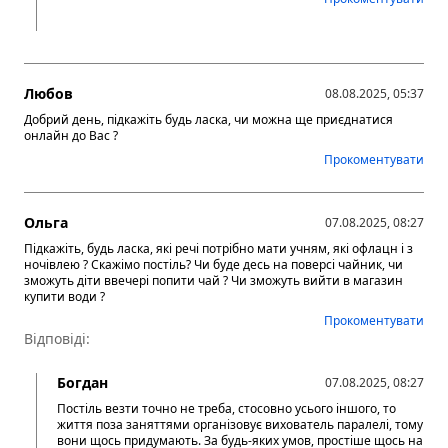
Любов
08.08.2025, 05:37
Добрий день, підкажіть будь ласка, чи можна ще приєднатися
онлайн до Вас ?
Прокоментувати
Ольга
07.08.2025, 08:27
Підкажіть, будь ласка, які речі потрібно мати учням, які офлацн і з
ночівлею ? Скажімо постіль? Чи буде десь на поверсі чайник, чи
зможуть діти ввечері попити чай ? Чи зможуть вийти в магазин
купити води ?
Прокоментувати
Відповіді:
Богдан
07.08.2025, 08:27
Постіль везти точно не треба, стосовно усього іншого, то
життя поза заняттями організовує вихователь паралелі, тому
вони щось придумають. За будь-яких умов, простіше щось на